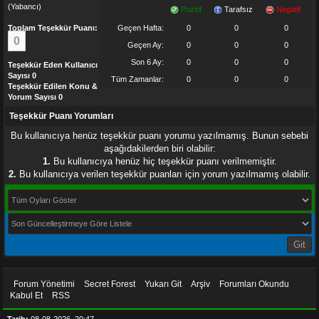
(Yabancı)
Pozitif
Tarafsız
Negatif
Toplam Teşekkür Puanı:
Geçen Hafta:
0
0
0
0
Geçen Ay:
0
0
0
Son 6 Ay:
0
0
0
Teşekkür Eden Kullanıcı
Sayısı 0
Tüm Zamanlar:
0
0
0
Teşekkür Edilen Konu &
Yorum Sayısı 0
Teşekkür Puanı Yorumları
Bu kullanıcıya henüz teşekkür puanı yorumu yazılmamış. Bunun sebebi
aşağıdakilerden biri olabilir:
1.
Bu kullanıcıya henüz hiç teşekkür puanı verilmemiştir.
2.
Bu kullanıcıya verilen teşekkür puanları için yorum yazılmamış olabilir.
Tüm Oyları Göster
Son Güncelleştirmeye Göre Listele
Forum Yönetimi
Secret Forest
Yukarı Git
Arşiv
Forumları Okundu
Kabul Et
RSS
Tarih:
08-08-2026, 20:47