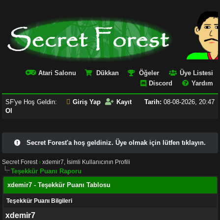
Atari Salonu
Dükkan
Öğeler
Üye Listesi
Discord
Yardım
SF'ye Hoş Geldin:
Giriş Yap
Kayıt
Tarih:
08-08-2026, 20:47
Ol
Secret Forest'a hoş geldiniz. Üye olmak için lütfen tıklayın.
Secret Forest
›
xdemir7, İsimli Kullanıcının Profili
Teşekkür Puanı Raporu
xdemir7 - Teşekkür Puanı Tablosu
Teşekkür Puanı Bilgileri
xdemir7