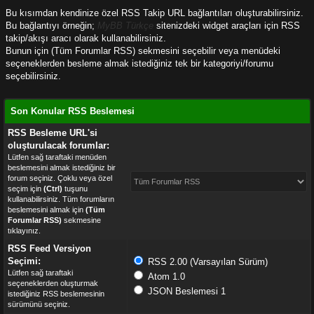
Bu kısımdan kendinize özel RSS Takip URL bağlantıları oluşturabilirsiniz.
Bu bağlantıyı örneğin;
MyBB Türkçe
sitenizdeki widget araçları için RSS
takip/akışı aracı olarak kullanabilirsiniz.
Bunun için (Tüm Forumlar RSS) sekmesini seçebilir veya menüdeki
seçeneklerden besleme almak istediğiniz tek bir kategoriyi/forumu
seçebilirsiniz.
Son Konular RSS Beslemesi
RSS Besleme URL'si
oluşturulacak forumlar:
Lütfen sağ taraftaki menüden
beslemesini almak istediğiniz bir
forum seçiniz. Çoklu veya özel
Tüm Forumlar RSS
seçim için
(Ctrl)
tuşunu
kullanabilirsiniz. Tüm forumların
beslemesini almak için
(Tüm
Forumlar RSS)
sekmesine
tıklayınız.
RSS Feed Versiyon
Seçimi:
RSS 2.00 (Varsayılan Sürüm)
Lütfen sağ taraftaki
Atom 1.0
seçeneklerden oluşturmak
JSON Beslemesi 1
istediğiniz RSS beslemesinin
sürümünü seçiniz.