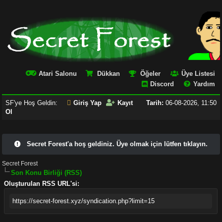
Atari Salonu
Dükkan
Öğeler
Üye Listesi
Discord
Yardım
SF'ye Hoş Geldin:
Giriş Yap
Kayıt
Tarih:
06-08-2026, 11:50
Ol
Secret Forest'a hoş geldiniz. Üye olmak için lütfen tıklayın.
Secret Forest
Son Konu Birliği (RSS)
Oluşturulan RSS URL'si:
https://secret-forest.xyz/syndication.php?limit=15