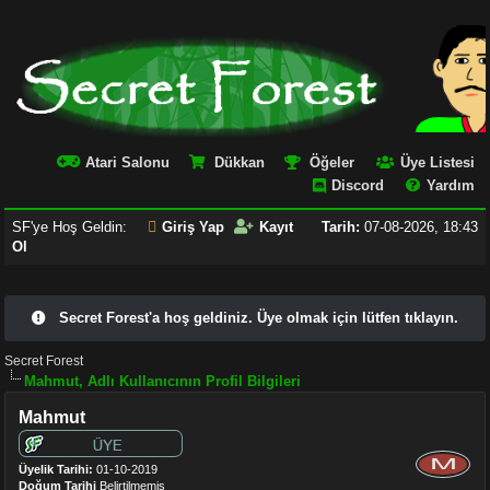
Atari Salonu
Dükkan
Öğeler
Üye Listesi
Discord
Yardım
SF'ye Hoş Geldin:
Giriş Yap
Kayıt
Tarih:
07-08-2026, 18:43
Ol
Secret Forest'a hoş geldiniz. Üye olmak için lütfen tıklayın.
Secret Forest
Mahmut, Adlı Kullanıcının Profil Bilgileri
Mahmut
Üyelik Tarihi:
01-10-2019
Doğum Tarihi
Belirtilmemiş