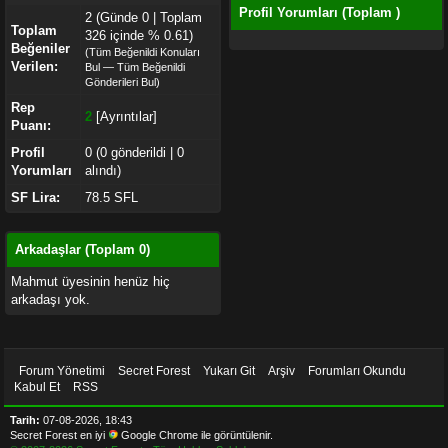
Profil Yorumları (Toplam
)
2 (Günde 0 | Toplam
Toplam
326 içinde % 0.61)
Beğeniler
(
Tüm Beğenildi Konuları
Verilen:
Bul
—
Tüm Beğenildi
Gönderileri Bul
)
Rep
2
[
Ayrıntılar
]
Puanı:
Profil
0 (0 gönderildi | 0
Yorumları
alındı)
SF Lira:
78.5 SFL
Arkadaşlar (Toplam 0)
Mahmut üyesinin henüz hiç
arkadaşı yok.
Forum Yönetimi
Secret Forest
Yukarı Git
Arşiv
Forumları Okundu
Kabul Et
RSS
Tarih:
07-08-2026, 18:43
Secret Forest en iyi
Google Chrome
ile görüntülenir.