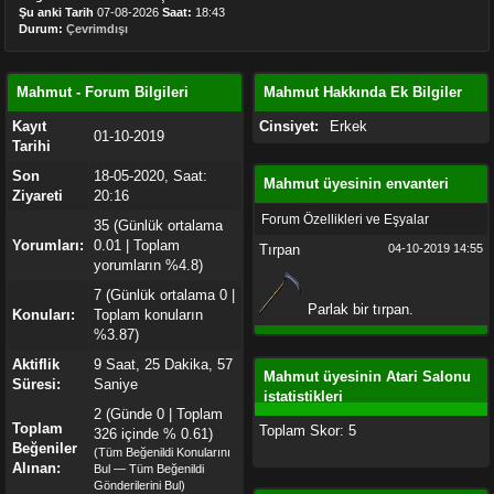
Şu anki Tarih
07-08-2026
Saat:
18:43
Durum:
Çevrimdışı
Mahmut - Forum Bilgileri
Mahmut Hakkında Ek Bilgiler
Kayıt
Cinsiyet:
Erkek
01-10-2019
Tarihi
Son
18-05-2020, Saat:
Mahmut üyesinin envanteri
Ziyareti
20:16
Forum Özellikleri ve Eşyalar
35 (Günlük ortalama
Yorumları:
0.01 | Toplam
Tırpan
04-10-2019
14:55
yorumların %4.8)
7 (Günlük ortalama 0 |
Parlak bir tırpan.
Konuları:
Toplam konuların
%3.87)
Aktiflik
9 Saat, 25 Dakika, 57
Mahmut üyesinin Atari Salonu
Süresi:
Saniye
istatistikleri
2
(Günde 0 | Toplam
Toplam
Toplam Skor: 5
326 içinde % 0.61)
Beğeniler
(
Tüm Beğenildi Konularını
Alınan:
Bul
—
Tüm Beğenildi
Gönderilerini Bul
)