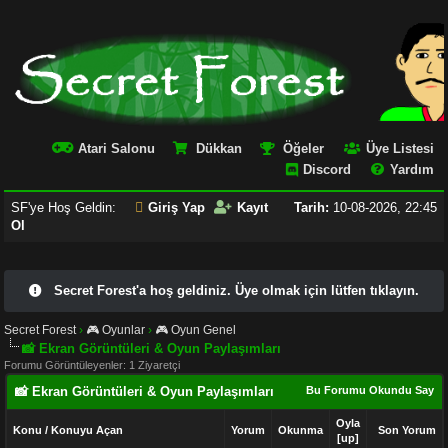
Atari Salonu
Dükkan
Öğeler
Üye Listesi
Discord
Yardım
SF'ye Hoş Geldin:
Giriş Yap
Kayıt
Tarih:
10-08-2026, 22:45
Ol
Secret Forest'a hoş geldiniz. Üye olmak için lütfen tıklayın.
Secret Forest
›
🎮 Oyunlar
›
🎮 Oyun Genel
📸 Ekran Görüntüleri & Oyun Paylaşımları
Forumu Görüntüleyenler: 1 Ziyaretçi
📸 Ekran Görüntüleri & Oyun Paylaşımları
Bu Forumu Okundu Say
Oyla
Konu
/
Konuyu Açan
Yorum
Okunma
Son Yorum
[
up
]