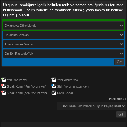
Üzgünüz, aradığınız içerik belirtilen tarih ve zaman aralığında bu forumda
bulunamadı. Forum yöneticileri tarafından silinmiş yada başka bir bölüme
taşınmış olabilir.
Oylamaya Göre Listele
Listeleme: Azalan
Tüm Konuları Göster
Ön Ek: Rastgele/Yok
Yeni Yorum Var
Yeni Yorum Yok
Sıcak Konu (Yeni Yorum Var)
Sizin Yorumunuzu İçerir
Sıcak Konu (Yeni Yorum Yok)
Konu Kapalı
Hızlı Menü:
---- 📸 Ekran Görüntüleri & Oyun Paylaşımları