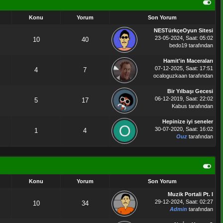
Konu
Yorum
Son Yorum
NESTürkçeOyun Sitesi
23-05-2024, Saat: 05:02
10
40
bedo19
tarafından
Hamit'in Maceraları
07-12-2025, Saat: 17:51
4
7
ocaloguzkaan
tarafından
Bir Yılbaşı Gecesi
06-12-2019, Saat: 22:02
5
17
Kabus
tarafından
Hepinize iyi seneler
30-07-2020, Saat: 16:02
1
4
Ouz
tarafından
Konu
Yorum
Son Yorum
Muzik Portali Pt. I
29-12-2024, Saat: 02:27
10
34
Admin
tarafından