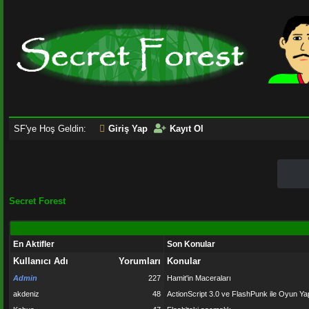
SF'ye Hoş Geldin:
Giriş Yap
Kayıt Ol
Secret Forest
En Aktifler
Son Konular
Kullanıcı Adı
Yorumları
Konular
Admin
227
Hamit'in Maceraları
akdeniz
48
ActionScript 3.0 ve FlashPunk ile Oyun Y