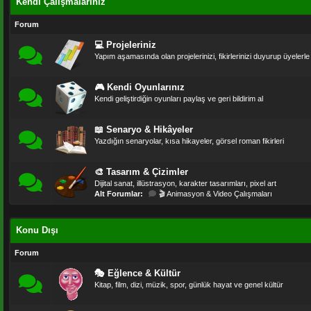
Kendi Çalışmalarınız
Forum
💻 Projeleriniz
Yapım aşamasında olan projelerinizi, fikirlerinizi duyurup üyelerle 
🎮 Kendi Oyunlarınız
Kendi geliştirdiğin oyunları paylaş ve geri bildirim al
📖 Senaryo & Hikâyeler
Yazdığın senaryolar, kısa hikayeler, görsel roman fikirleri
🎨 Tasarım & Çizimler
Dijital sanat, illüstrasyon, karakter tasarımları, pixel art
Alt Forumlar:
🎬 Animasyon & Video Çalışmaları
Konu Dışı
Forum
🎭 Eğlence & Kültür
Kitap, film, dizi, müzik, spor, günlük hayat ve genel kültür