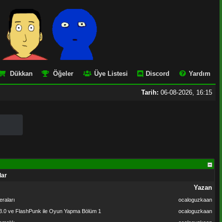
Dükkan
Öğeler
Üye Listesi
Discord
Yardım
Tarih:
06-08-2026, 16:15
lar
Yazan
eraları
ocaloguzkaan
 3.0 ve FlashPunk ile Oyun Yapma Bölüm 1
ocaloguzkaan