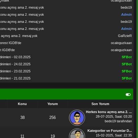
açmalık
ocaloguzkaan
konu açmış ama 2. mesaj yok
bedo19
konu açmış ama 2. mesaj yok
Admin
konu açmış ama 2. mesaj yok
bedo19
konu açmış ama 2. mesaj yok
Admin
 açmış ama 2. mesaj yok
GaRzieR
Forest IGDB'de
ocaloguzkaan
st IGDB'de
ocaloguzkaan
irimleri - 02.03.2025
SFBot
irimleri - 24.02.2025
SFBot
irimleri - 23.02.2025
SFBot
irimleri - 21.02.2025
SFBot
Konu
Yorum
Son Yorum
Herkes konu açmış ama 2. ...
28-07-2025, Saat: 03:20
38
256
bedo19
tarafından
Kategoriler ve Forumlar D...
15-02-2025, Saat: 22:35
11
19