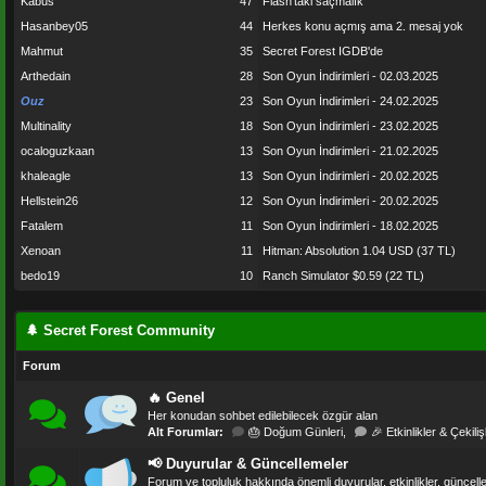
Kabus
47
Flash'taki saçmalık
Hasanbey05
44
Herkes konu açmış ama 2. mesaj yok
Mahmut
35
Secret Forest IGDB'de
Arthedain
28
Son Oyun İndirimleri - 02.03.2025
Ouz
23
Son Oyun İndirimleri - 24.02.2025
Multinality
18
Son Oyun İndirimleri - 23.02.2025
ocaloguzkaan
13
Son Oyun İndirimleri - 21.02.2025
khaleagle
13
Son Oyun İndirimleri - 20.02.2025
Hellstein26
12
Son Oyun İndirimleri - 20.02.2025
Fatalem
11
Son Oyun İndirimleri - 18.02.2025
Xenoan
11
Hitman: Absolution 1.04 USD (37 TL)
bedo19
10
Ranch Simulator $0.59 (22 TL)
🌲 Secret Forest Community
Forum
🔥 Genel
Her konudan sohbet edilebilecek özgür alan
Alt Forumlar:
🎂 Doğum Günleri
,
🎉 Etkinlikler & Çekiliş
📢 Duyurular & Güncellemeler
Forum ve topluluk hakkında önemli duyurular, etkinlikler, güncell