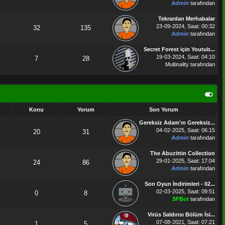
Admin
tarafından
Tekrardan Merhabalar
23-09-2024, Saat: 00:32
32
135
Admin
tarafından
Secret Forest için Youtub...
19-03-2024, Saat: 04:10
7
28
Multinality
tarafından
Konu
Yorum
Son Yorum
Gereksiz Adam'ın Gereksiz...
04-02-2025, Saat: 06:15
20
31
Admin
tarafından
The Abuzittin Collection
29-01-2025, Saat: 17:04
24
86
Admin
tarafından
Son Oyun İndirimleri - 02...
02-03-2025, Saat: 09:51
0
8
SFBot
tarafından
Virüs Saldırısı Bölüm İsi...
07-08-2021, Saat: 07:21
1
5