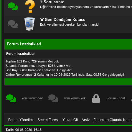
❔ Sorularınız
Diğer hiçbir bölüme uymayan soru ve sorunlarınız hakkında bu b
🗑 Geri Dönüşüm Kutusu
Eski ve silinmesi gereken konuların arşivi
Forum İstatistikleri
Forum İstatistikleri
Toplam
181
Konu
729
Yorum Mevcut.
Şu anda Forumumuza Kayıtlı
526
Üyemiz Var.
Son Kayıt Olan Kullanıcı:
cptaktan
, Hoşgeldin!
Online Rekorumuz:
2
Kullanıcı İle 10-08-2019 Tarihinde, Saat 00:53 Gerçekleşmiştir.
Yeni Yorum Var
Yeni Yorum Yok
Forum Kapalı
Forum Yönetimi
Secret Forest
Yukarı Git
Arşiv
Forumları Okundu Kabul
Tarih:
06-08-2026, 16:15