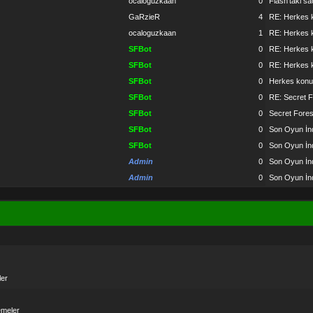
ocaloguzkaan
0
Flash'taki s
GaRzieR
4
RE: Herkes 
ocaloguzkaan
1
RE: Herkes 
SFBot
0
RE: Herkes 
SFBot
0
RE: Herkes 
SFBot
0
Herkes konu
SFBot
0
RE: Secret 
SFBot
0
Secret Fore
SFBot
0
Son Oyun İnd
SFBot
0
Son Oyun İnd
Admin
0
Son Oyun İnd
Admin
0
Son Oyun İnd
ler
emeler