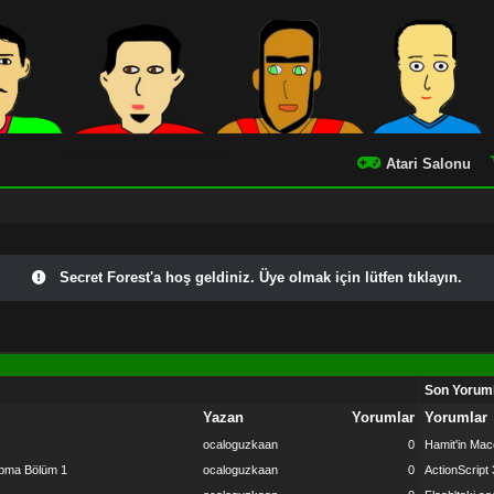
Atari Salonu
Secret Forest'a hoş geldiniz. Üye olmak için lütfen tıklayın.
Son Yorum
Yazan
Yorumlar
Yorumlar
ocaloguzkaan
0
Hamit'in Mac
apma Bölüm 1
ocaloguzkaan
0
ActionScript