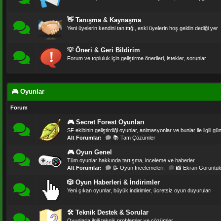
👋 Tanışma & Kaynaşma
Yeni üyelerin kendini tanıttığı, eski üyelerin hoş geldin dediği yer
💡 Öneri & Geri Bildirim
Forum ve topluluk için geliştirme önerileri, istekler, sorunlar
🎮 Oyunlar
Forum
🎮 Secret Forest Oyunları
SF ekibinin geliştirdiği oyunlar, animasyonlar ve bunlar ile ilgili 
Alt Forumlar:
📚 Tam Çözümler
🎮 Oyun Genel
Tüm oyunlar hakkında tartışma, inceleme ve haberler
Alt Forumlar:
📝 Oyun İncelemeleri
,
📸 Ekran Görüntül
🎲 Oyun Haberleri & İndirimler
Yeni çıkan oyunlar, büyük indirimler, ücretsiz oyun duyuruları
🛠 Teknik Destek & Sorular
Oyunlarla ilgili teknik problemler ve çözümler