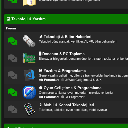
💻 Teknoloji & Yazılım
Forum
🔬 Teknoloji & Bilim Haberleri
Teknoloji dünyasındaki yenilikler, AI, VR, bilim gelişmeleri
🖥 Donanım & PC Toplama
Bilgisayar bileşenleri, donanım önerileri, sistem toplama rehberler
💾 Yazılım & Programlama
Genel yazılım geliştirme, diller ve frameworkler hakkında tartışm
Alt Forumlar:
🌐 Web Geliştirme & UI/UX
🛠 Oyun Geliştirme & Programlama
Oyun programlama, oyun motorları, projeler, rehberler
Alt Forumlar:
⚙️ Programlar
📱 Mobil & Konsol Teknolojileri
Telefonlar, tabletler, oyun konsolları, mobil oyunlar