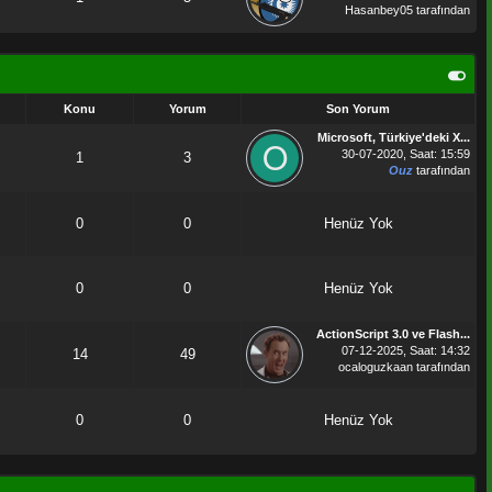
Hasanbey05
tarafından
Konu
Yorum
Son Yorum
Microsoft, Türkiye'deki X...
30-07-2020, Saat: 15:59
1
3
Ouz
tarafından
0
0
Henüz Yok
0
0
Henüz Yok
ActionScript 3.0 ve Flash...
07-12-2025, Saat: 14:32
14
49
ocaloguzkaan
tarafından
0
0
Henüz Yok