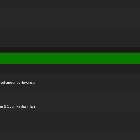
güncellemeler ve duyurular
eri & Oyun Paylaşımları