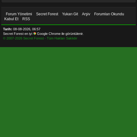
Forum Yönetimi
Secret Forest
Yukarı Git
Arşiv
Forumları Okundu
Kabul Et
RSS
Tarih:
08-08-2026, 06:57
Secret Forest en iyi
Google Chrome
ile görüntülenir.
© 2007-
2026
Secret Forest - Tüm Hakları Saklıdır