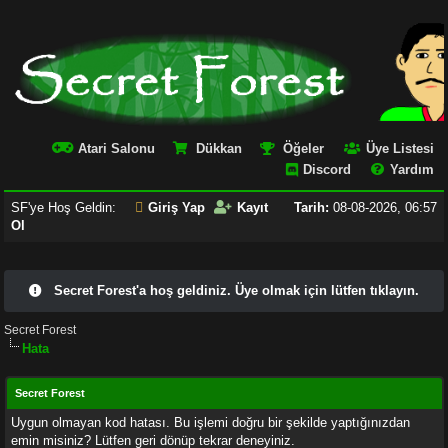
Atari Salonu
Dükkan
Öğeler
Üye Listesi
Discord
Yardım
SF'ye Hoş Geldin:
Giriş Yap
Kayıt
Tarih:
08-08-2026, 06:57
Ol
Secret Forest'a hoş geldiniz. Üye olmak için lütfen tıklayın.
Secret Forest
Hata
Secret Forest
Uygun olmayan kod hatası. Bu işlemi doğru bir şekilde yaptığınızdan
emin misiniz? Lütfen geri dönüp tekrar deneyiniz.