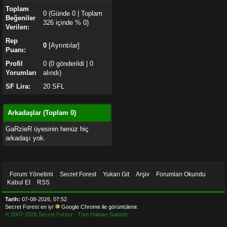
Toplam
0 (Günde 0 | Toplam
Beğeniler
326 içinde % 0)
Verilen:
Rep
0
[
Ayrıntılar
]
Puanı:
Profil
0 (0 gönderildi | 0
Yorumları
alındı)
SF Lira:
20 SFL
Arkadaşlar (Toplam 0)
GaRzieR üyesinin henüz hiç
arkadaşı yok.
Forum Yönetimi
Secret Forest
Yukarı Git
Arşiv
Forumları Okundu
Kabul Et
RSS
Tarih:
07-08-2026, 07:52
Secret Forest en iyi
Google Chrome
ile görüntülenir.
© 2007-
2026
Secret Forest - Tüm Hakları Saklıdır