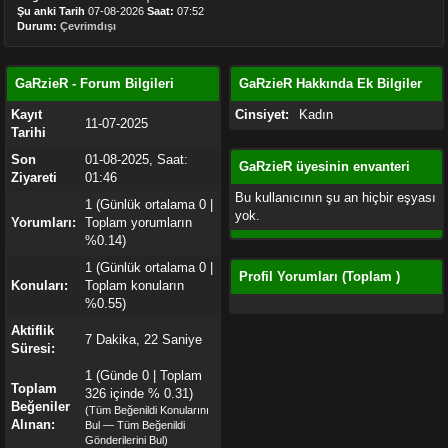
Şu anki Tarih
07-08-2026
Saat:
07:52
Durum:
Çevrimdışı
GaRzieR - Forum Bilgileri
GaRzieR Hakkında Ek Bilgiler
Kayıt
Cinsiyet:
Kadın
11-07-2025
Tarihi
Son
01-08-2025, Saat:
GaRzieR üyesinin envanteri
Ziyareti
01:46
Bu kullanıcının şu an hiçbir eşyası
1 (Günlük ortalama 0 |
yok.
Yorumları:
Toplam yorumların
%0.14)
1 (Günlük ortalama 0 |
Profil Yorumları (Toplam
)
Konuları:
Toplam konuların
%0.55)
Aktiflik
7 Dakika, 22 Saniye
Süresi:
1
(Günde 0 | Toplam
Toplam
326 içinde % 0.31)
Beğeniler
(
Tüm Beğenildi Konularını
Alınan:
Bul
—
Tüm Beğenildi
Gönderilerini Bul
)