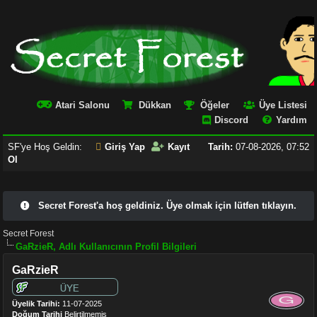
Atari Salonu
Dükkan
Öğeler
Üye Listesi
Discord
Yardım
SF'ye Hoş Geldin:
Giriş Yap
Kayıt
Tarih:
07-08-2026, 07:52
Ol
Secret Forest'a hoş geldiniz. Üye olmak için lütfen tıklayın.
Secret Forest
GaRzieR, Adlı Kullanıcının Profil Bilgileri
GaRzieR
Üyelik Tarihi:
11-07-2025
Doğum Tarihi
Belirtilmemiş