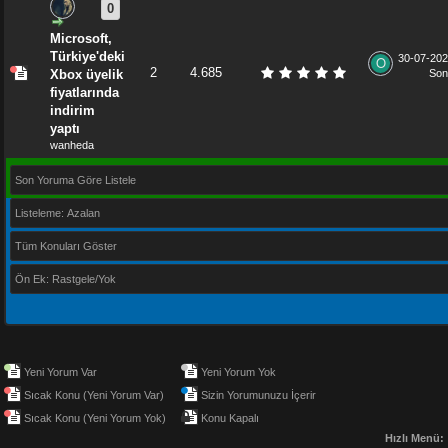
0
Microsoft,
Türkiye'deki
30-07-202
2
4.685
Xbox üyelik
Son
fiyatlarında
indirim
yaptı
wanheda
Son Yoruma Göre Listele
Listeleme: Azalan
Tüm Konuları Göster
Ön Ek: Rastgele/Yok
Yeni Yorum Var
Yeni Yorum Yok
Sıcak Konu (Yeni Yorum Var)
Sizin Yorumunuzu İçerir
Sıcak Konu (Yeni Yorum Yok)
Konu Kapalı
Hızlı Menü: